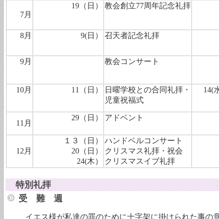
19（日）
教会創立77周年記念礼拝
7月
8月
9(日）
召天者記念礼拝
9月
教会コンサート
10月
11（日）
日曜学校との合同礼拝・
14(
児童祝福式
29（日）
アドベント
11月
１３（日）
ハンドベルコンサート
12月
20（日）
クリスマス礼拝・祝会
24(木）
クリスマスイブ礼拝
特別礼拝
受 難 週
イエス様が私達の罪のために十字架に掛けられた事の