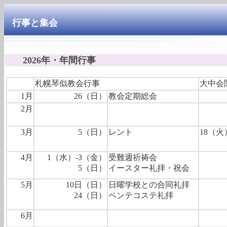
行事と集会
2026年・年間行事
札幌琴似教会行事
大中会
1月
26（日）
教会定期総会
2月
3月
5（日）
レント
18（火
4月
1（水）-3（金）
受難週祈祷会
5（日）
イースター礼拝・祝会
5月
10日（日）
日曜学校との合同礼拝
24（日）
ペンテコステ礼拝
6月