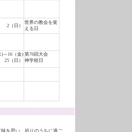
世界の教会を覚
2（日）
える日
水)～16（金)
第76回大会
25（日）
神学校日
意味を思い、祈りのうちに過ご